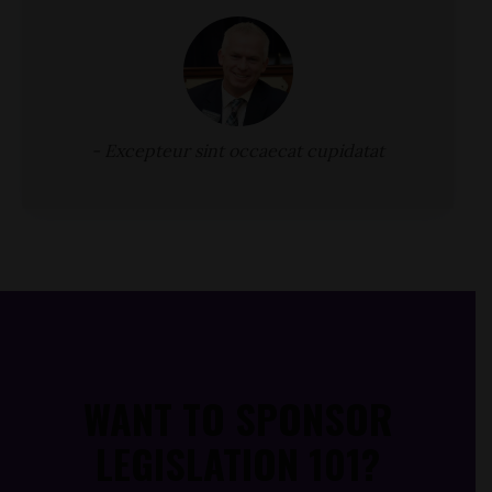
-
Excepteur sint occaecat cupidatat
WANT TO SPONSOR
LEGISLATION 101?