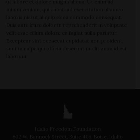
ut labore et dolore magna aliqua. Ut enim ad
minim veniam, quis nostrud exercitation ullamco
laboris nisi ut aliquip ex ea commodo consequat.
Duis aute irure dolor in reprehenderit in voluptate
velit esse cillum dolore eu fugiat nulla pariatur.
Excepteur sint occaecat cupidatat non proident,
sunt in culpa qui officia deserunt mollit anim id est
laborum.
Idaho Freedom Foundation
802 W. Bannock Street, Suite 405, Boise, Idaho