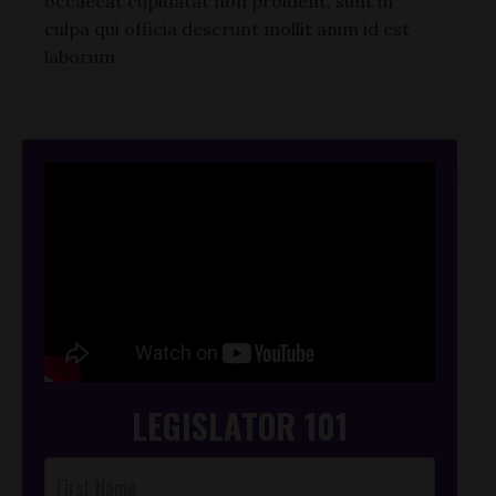
occaecat cupidatat non proident, sunt in
culpa qui officia deserunt mollit anim id est
laborum.
LEGISLATOR 101
Landing