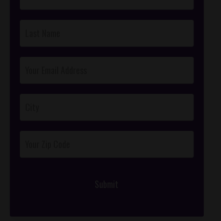
Page:
Legislator
101
Submit